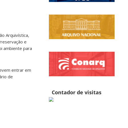
o Arquivística,
Preservação e
oi ambiente para
 devem entrar em
ário de
Contador de visitas