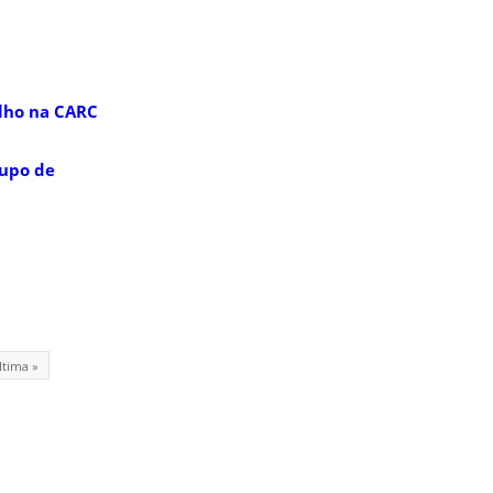
lho na CARC
upo de
ltima »