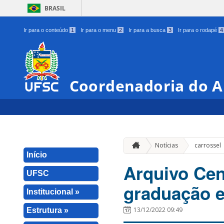
BRASIL
Ir para o conteúdo
1
Ir para o menu
2
Ir para a busca
3
Ir para o rodapé
4
Coordenadoria do A
Notícias
carrossel
Início
Arquivo Cent
UFSC
graduação e
Institucional »
13/12/2022 09:49
Estrutura »