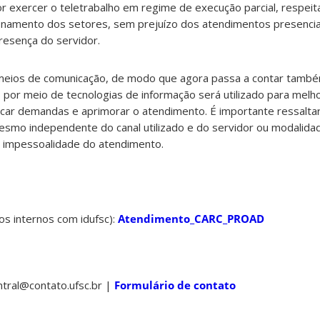
or exercer o teletrabalho em regime de execução parcial, respei
cionamento dos setores, sem prejuízo dos atendimentos presencia
resença do servidor.
eios de comunicação, de modo que agora passa a contar também
por meio de tecnologias de informação será utilizado para melho
ificar demandas e aprimorar o atendimento. É importante ressalta
esmo independente do canal utilizado e do servidor ou modalidade
e impessoalidade do atendimento.
ios internos com idufsc):
Atendimento_CARC_PROAD
ntral@contato.ufsc.br |
Formulário de contato