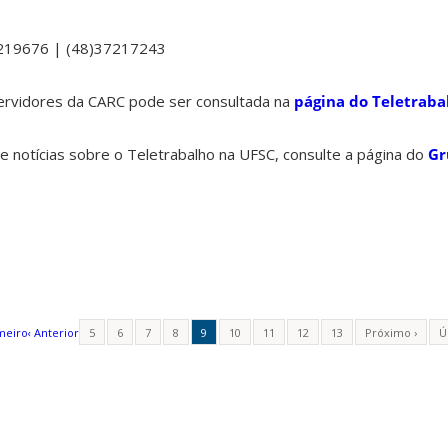
7219676 | (48)37217243
servidores da CARC pode ser consultada na
página do Teletraba
e notícias sobre o Teletrabalho na UFSC, consulte a página do
Gr
meiro
‹ Anterior
5
6
7
8
9
10
11
12
13
Próximo ›
Ú