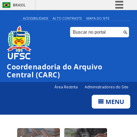
BRASIL
Simplifique!
ACESSIBILIDADE
ALTO CONTRASTE
MAPA DO SITE
Comunica BR
Participe
Acesso à informação
Legislação
Coordenadoria do Arquivo
Canais
Central (CARC)
Área Restrita
Administradores do Site
MENU