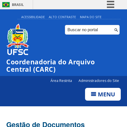
BRASIL
Simplifique!
ACESSIBILIDADE
ALTO CONTRASTE
MAPA DO SITE
Comunica BR
Participe
Acesso à informação
Legislação
Coordenadoria do Arquivo
Canais
Central (CARC)
Área Restrita
Administradores do Site
MENU
Gestão de Documentos