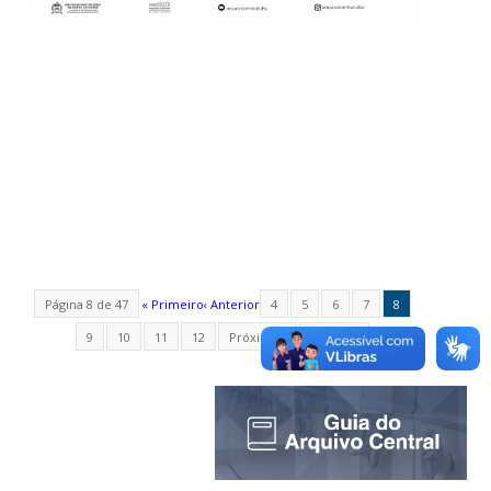
Página 8 de 47
« Primeiro
‹ Anterior
4
5
6
7
8
9
10
11
12
Próximo ›
Última »