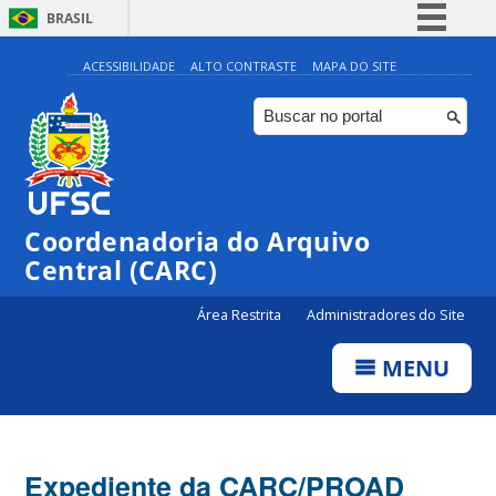
BRASIL
Simplifique!
ACESSIBILIDADE
ALTO CONTRASTE
MAPA DO SITE
Comunica BR
Participe
Acesso à informação
Legislação
Coordenadoria do Arquivo
Canais
Central (CARC)
Área Restrita
Administradores do Site
MENU
Expediente da CARC/PROAD