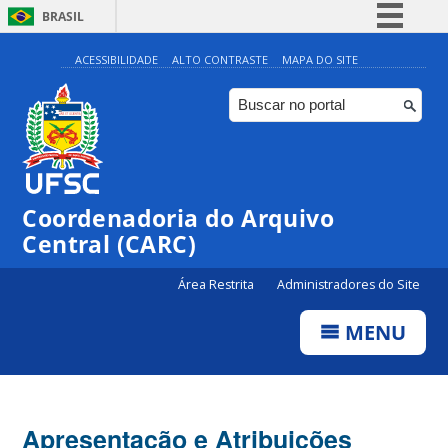
BRASIL
Simplifique!
ACESSIBILIDADE
ALTO CONTRASTE
MAPA DO SITE
Comunica BR
Participe
Acesso à informação
Legislação
Coordenadoria do Arquivo
Canais
Central (CARC)
Área Restrita
Administradores do Site
MENU
Apresentação e Atribuições