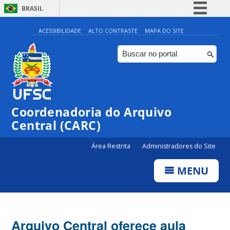
BRASIL
Simplifique!
ACESSIBILIDADE
ALTO CONTRASTE
MAPA DO SITE
Comunica BR
Participe
Acesso à informação
Legislação
Coordenadoria do Arquivo
Canais
Central (CARC)
Área Restrita
Administradores do Site
MENU
Arquivo Central oferece aula