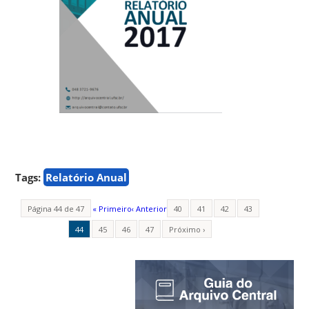
Tags:
Relatório Anual
Página 44 de 47
« Primeiro
‹ Anterior
40
41
42
43
44
45
46
47
Próximo ›