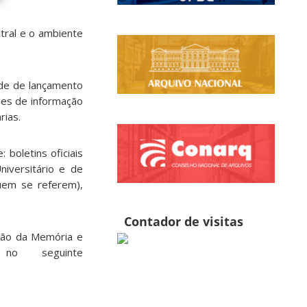
tral e o ambiente
ade de lançamento
ades de informação
rias.
boletins oficiais
niversitário e de
quem se referem),
Contador de visitas
ssão da Memória e
no seguinte