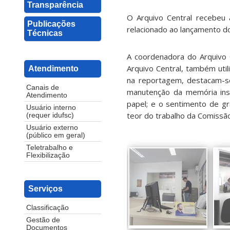
Transparência
O Arquivo Central recebeu 
Publicações
relacionado ao lançamento d
Técnicas
A coordenadora do Arquivo C
Arquivo Central, também uti
Atendimento
na reportagem, destacam-se:
Canais de
manutenção da memória inst
Atendimento
papel; e o sentimento de gr
Usuário interno
teor do trabalho da Comissão
(requer idufsc)
Usuário externo
(público em geral)
Teletrabalho e
Flexibilização
Serviços
Classificação
Gestão de
Documentos