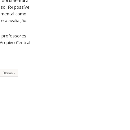
to documental a
so, foi possível
cumental como
e a avaliação.
Os professores
Arquivo Central
Última »