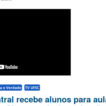
a e Verdade
TV UFSC
tral recebe alunos para aul