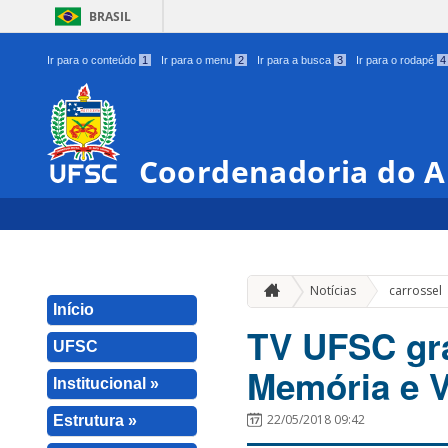
BRASIL
Ir para o conteúdo
1
Ir para o menu
2
Ir para a busca
3
Ir para o rodapé
4
Coordenadoria do A
Notícias
carrossel
Início
TV UFSC gra
UFSC
Memória e V
Institucional »
22/05/2018 09:42
Estrutura »