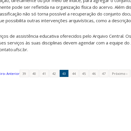
icação, diretamente ou por meio de índice, para agregar o conjun
ente pode ser refletida na organização física do acervo. Além dis
classificação não só torna possível a recuperação do conjunto do
possibilita outras intervenções arquivísticas, como a descrição 
viços de assistência educativa oferecidos pelo Arquivo Central. 
es serviços às suas disciplinas devem agendar com a equipe do 
ntato.ufsc.br.
iro
‹ Anterior
39
40
41
42
43
44
45
46
47
Próximo ›