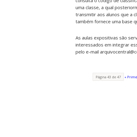
consulta o código de classif
uma classe, a qual posteriorm
transmitir aos alunos que a 
também fornece uma base que 
As aulas expositivas são ser
interessados em integrar ess
pelo e-mail arquivocentral@co
Página 43 de 47
« Prime