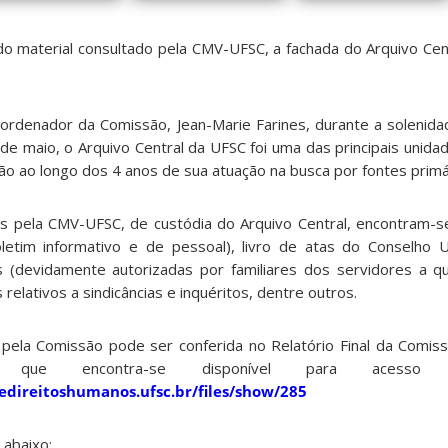
do material consultado pela CMV-UFSC, a fachada do Arquivo Cen
rdenador da Comissão, Jean-Marie Farines, durante a solenid
 de maio, o Arquivo Central da UFSC foi uma das principais unid
o ao longo dos 4 anos de sua atuação na busca por fontes primá
s pela CMV-UFSC, de custódia do Arquivo Central, encontram-se: 
etim informativo e de pessoal), livro de atas do Conselho U
is (devidamente autorizadas por familiares dos servidores a 
elativos a sindicâncias e inquéritos, dentre outros.
 pela Comissão pode ser conferida no Relatório Final da Comi
que encontra-se disponível para acesso 
edireitoshumanos.ufsc.br/files/show/285
 abaixo: