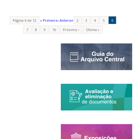
Página 6 de 12
« Primeiro
‹ Anterior
2
3
4
5
6
7
8
9
10
Próximo ›
Última »