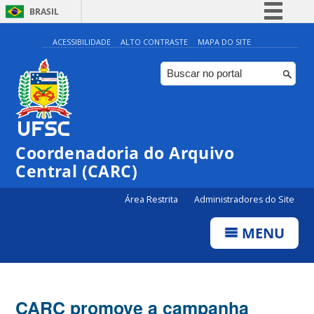
BRASIL
Simplifique!
ACESSIBILIDADE
ALTO CONTRASTE
MAPA DO SITE
Comunica BR
Participe
Acesso à informação
Legislação
Coordenadoria do Arquivo
Canais
Central (CARC)
Área Restrita
Administradores do Site
MENU
CARC promove a campanha