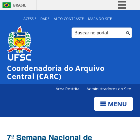
BRASIL
Simplifique!
ACESSIBILIDADE
ALTO CONTRASTE
MAPA DO SITE
Comunica BR
Participe
Acesso à informação
Legislação
Coordenadoria do Arquivo
Canais
Central (CARC)
Área Restrita
Administradores do Site
MENU
7ª Semana Nacional de