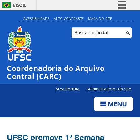
BRASIL
Simplifique!
ACESSIBILIDADE
ALTO CONTRASTE
MAPA DO SITE
Comunica BR
Participe
Acesso à informação
Legislação
Coordenadoria do Arquivo
Canais
Central (CARC)
Área Restrita
Administradores do Site
MENU
UFSC promove 1ª Semana