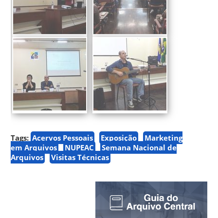
Tags:
Acervos Pessoais
Exposição
Marketing
em Arquivos
NUPEAC
Semana Nacional de
Arquivos
Visitas Técnicas